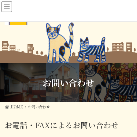
コ
ナ
ン
ビ
テ
ゲ
ン
ー
ツ
シ
へ
ョ
ス
ン
キ
に
ッ
移
プ
動
お問い合わせ
HOME
お問い合わせ
お電話・FAXによるお問い合わせ